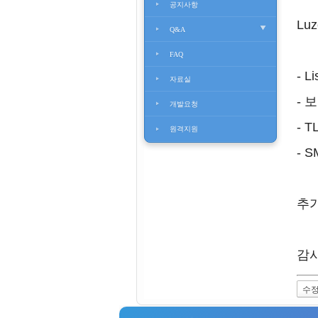
공지사항
Lu
Q&A
FAQ
- 
자료실
- 
개발요청
- 
원격지원
- 
추
감