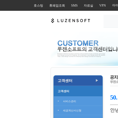
아
호스팅
휴폐업조회
SMS
자료실
VPN
고객센터
▶
고객센터
50
서비스관리
안
세금계산서신청